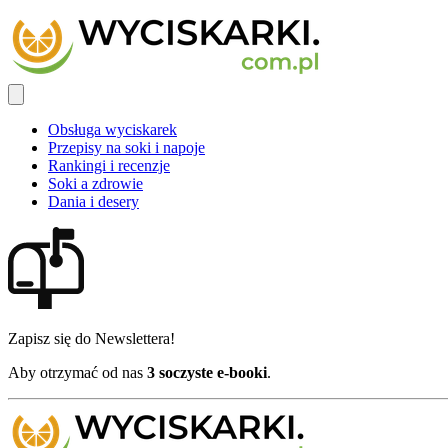
Obsługa wyciskarek
Przepisy na soki i napoje
Rankingi i recenzje
Soki a zdrowie
Dania i desery
Zapisz się do Newslettera!
Aby otrzymać od nas
3 soczyste e-booki
.