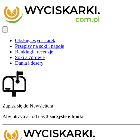
Obsługa wyciskarek
Przepisy na soki i napoje
Rankingi i recenzje
Soki a zdrowie
Dania i desery
Zapisz się do Newslettera!
Aby otrzymać od nas
3 soczyste e-booki
.