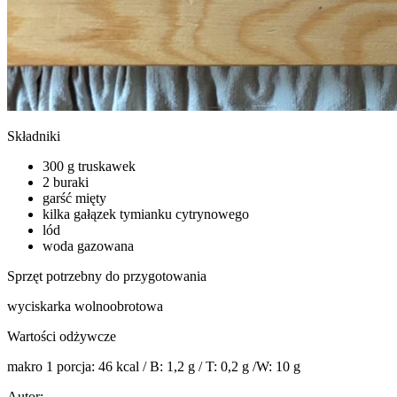
Składniki
300 g truskawek
2 buraki
garść mięty
kilka gałązek tymianku cytrynowego
lód
woda gazowana
Sprzęt potrzebny do przygotowania
wyciskarka wolnoobrotowa
Wartości odżywcze
makro 1 porcja: 46 kcal / B: 1,2 g / T: 0,2 g /W: 10 g
Autor: