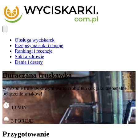
Obsługa wyciskarek
Przepisy na soki i napoje
Rankingi i recenzje
Soki a zdrowie
Dania i desery
Buraczana truskawka
W sezonie truskawkowym warto zrobić ten sok jako niebanalne
połączenie smaków!
10
MIN
3
PORCJE
Przygotowanie