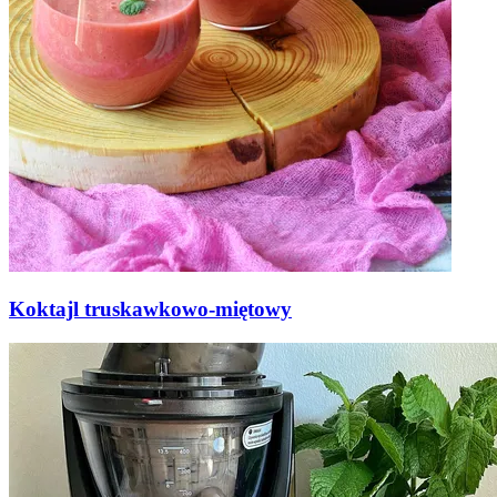
Koktajl truskawkowo-miętowy