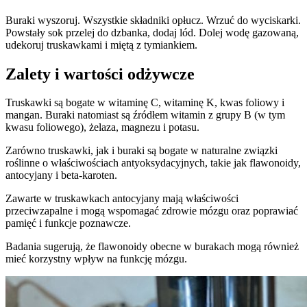
Buraki wyszoruj. Wszystkie składniki opłucz. Wrzuć do wyciskarki.
Powstały sok przelej do dzbanka, dodaj lód. Dolej wodę gazowaną,
udekoruj truskawkami i miętą z tymiankiem.
Zalety i wartości odżywcze
Truskawki są bogate w witaminę C, witaminę K, kwas foliowy i
mangan. Buraki natomiast są źródłem witamin z grupy B (w tym
kwasu foliowego), żelaza, magnezu i potasu.
Zarówno truskawki, jak i buraki są bogate w naturalne związki
roślinne o właściwościach antyoksydacyjnych, takie jak flawonoidy,
antocyjany i beta-karoten.
Zawarte w truskawkach antocyjany mają właściwości
przeciwzapalne i mogą wspomagać zdrowie mózgu oraz poprawiać
pamięć i funkcje poznawcze.
Badania sugerują, że flawonoidy obecne w burakach mogą również
mieć korzystny wpływ na funkcję mózgu.