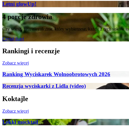
Letni glowUp!
4 porcje zdrowia
Czy wiesz, że... niezależnie, który wybierzesz, każdy z tych soków to
Czytaj dalej
Rankingi i recenzje
Zobacz więcej
Ranking Wyciskarek Wolnoobrotowych 2026
Recenzja wyciskarki z Lidla (video)
Koktajle
Zobacz więcej
Lekki mocktail