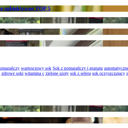
sze subiektywne TOP 5
pomarańczy
wartosciowy sok
Sok z pomarańczy i granatu
automatyczne
i
zdrowe soki
witamina c
zielone szoty
sok z selera
sok oczyszczajacy