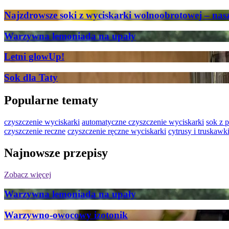
Najzdrowsze soki z wyciskarki wolnoobrotowej – na
Warzywna lemoniada na upały
Letni glowUp!
Sok dla Taty
Popularne tematy
czyszczenie wyciskarki
automatyczne czyszczenie wyciskarki
sok z 
czyszczenie reczne
czyszczenie ręczne wyciskarki
cytrusy i truskawk
Najnowsze przepisy
Zobacz więcej
Warzywna lemoniada na upały
Warzywno-owocowy izotonik