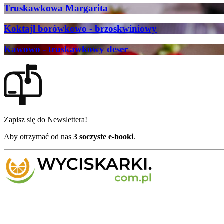
Truskawkowa Margarita
Koktajl borówkowo - brzoskwiniowy
Kawowo - truskawkowy deser
Zapisz się do Newslettera!
Aby otrzymać od nas
3 soczyste e-booki
.