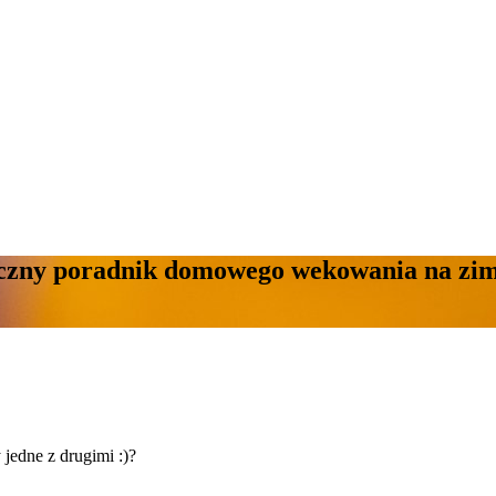
tyczny poradnik domowego wekowania na zi
edne z drugimi :)?