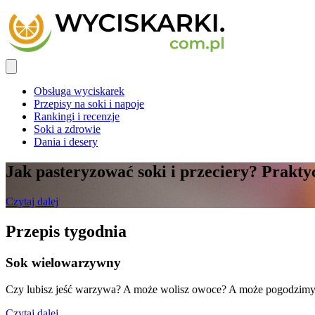
Obsługa wyciskarek
Przepisy na soki i napoje
Rankingi i recenzje
Soki a zdrowie
Dania i desery
Jak pasteryzować soki i przeciery? Prak
Czytaj dalej
Przepis tygodnia
Sok wielowarzywny
Czy lubisz jeść warzywa? A może wolisz owoce? A może pogodzimy j
Czytaj dalej