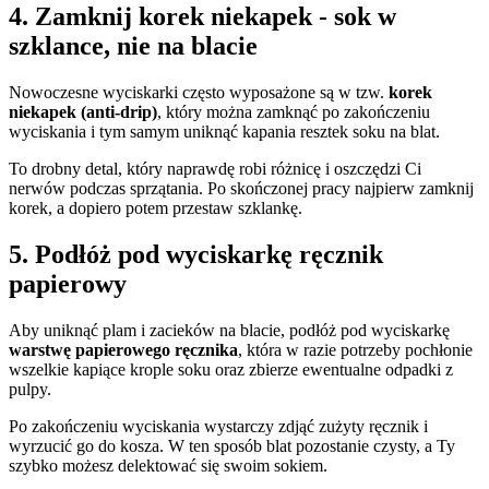
4. Zamknij korek niekapek - sok w
szklance, nie na blacie
Nowoczesne wyciskarki często wyposażone są w tzw.
korek
niekapek (anti-drip)
, który można zamknąć po zakończeniu
wyciskania i tym samym uniknąć kapania resztek soku na blat.
To drobny detal, który naprawdę robi różnicę i oszczędzi Ci
nerwów podczas sprzątania. Po skończonej pracy najpierw zamknij
korek, a dopiero potem przestaw szklankę.
5. Podłóż pod wyciskarkę ręcznik
papierowy
Aby uniknąć plam i zacieków na blacie, podłóż pod wyciskarkę
warstwę papierowego ręcznika
, która w razie potrzeby pochłonie
wszelkie kapiące krople soku oraz zbierze ewentualne odpadki z
pulpy.
Po zakończeniu wyciskania wystarczy zdjąć zużyty ręcznik i
wyrzucić go do kosza. W ten sposób blat pozostanie czysty, a Ty
szybko możesz delektować się swoim sokiem.