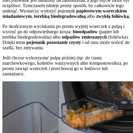
zdecydowanie jest narażony na zabrudzenia, a jego mycie może być
uciążliwe. Tymczasem istnieje prosty sposób, by całkowicie tego
uniknąć. Wystarczy wyłożyć pojemnik
papierowym woreczkiem
śniadaniowym, torebką biodegradowalną
albo
zwykłą foliówką
.
Po skończonym wyciskaniu po prostu wyjmij woreczek z pulpą i
wyrzuć go do odpowiedniego kosza:
bioodpadów
(papier lub
torebka biodegradowalna) albo
odpadów zmieszanych
(foliówka).
Dzięki temu
pojemnik pozostanie czysty
i od razu może wrócić do
szafki, bez zmywania.
Jeśli chcesz wykorzystać pulpę później (np. do ciasta
marchewkowego, kotletów warzywnych albo kompostownika), po
prostu zawiąż woreczek i przechowaj go w lodówce lub
zamrażarce.