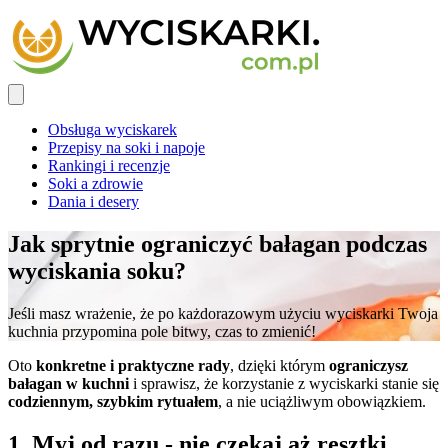
Obsługa wyciskarek
Przepisy na soki i napoje
Rankingi i recenzje
Soki a zdrowie
Dania i desery
Jak sprytnie ograniczyć bałagan podczas
wyciskania soku?
Jeśli masz wrażenie, że po każdorazowym użyciu wyciskarki Twoja
kuchnia przypomina pole bitwy, czas to zmienić!
Oto
konkretne i praktyczne rady
, dzięki którym
ograniczysz
bałagan w kuchni
i sprawisz, że korzystanie z wyciskarki stanie się
codziennym, szybkim rytuałem
, a nie uciążliwym obowiązkiem.
1. Myj od razu - nie czekaj aż resztki