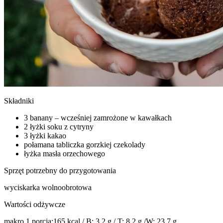
Składniki
3 banany – wcześniej zamrożone w kawałkach
2 łyżki soku z cytryny
3 łyżki kakao
połamana tabliczka gorzkiej czekolady
łyżka masła orzechowego
Sprzęt potrzebny do przygotowania
wyciskarka wolnoobrotowa
Wartości odżywcze
makro 1 porcja:165 kcal / B: 3,2 g / T: 8,2 g /W: 23,7 g