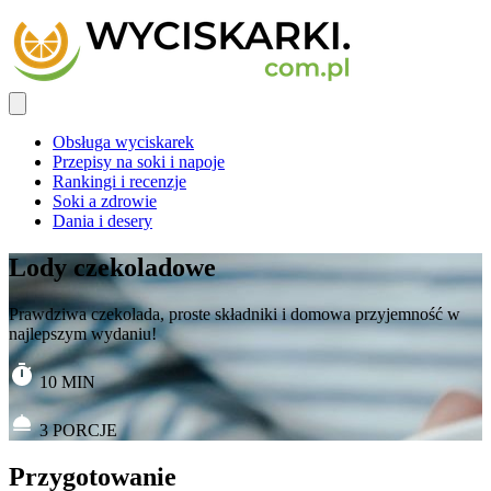
Obsługa wyciskarek
Przepisy na soki i napoje
Rankingi i recenzje
Soki a zdrowie
Dania i desery
Lody czekoladowe
Prawdziwa czekolada, proste składniki i domowa przyjemność w
najlepszym wydaniu!
10
MIN
3
PORCJE
Przygotowanie