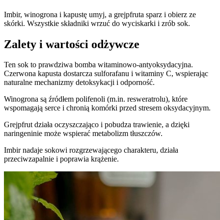
Imbir, winogrona i kapustę umyj, a grejpfruta sparz i obierz ze
skórki. Wszystkie składniki wrzuć do wyciskarki i zrób sok.
Zalety i wartości odżywcze
Ten sok to prawdziwa bomba witaminowo-antyoksydacyjna.
Czerwona kapusta dostarcza sulforafanu i witaminy C, wspierając
naturalne mechanizmy detoksykacji i odporność.
Winogrona są źródłem polifenoli (m.in. resweratrolu), które
wspomagają serce i chronią komórki przed stresem oksydacyjnym.
Grejpfrut działa oczyszczająco i pobudza trawienie, a dzięki
naringeninie może wspierać metabolizm tłuszczów.
Imbir nadaje sokowi rozgrzewającego charakteru, działa
przeciwzapalnie i poprawia krążenie.