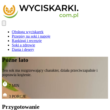
Obsługa wyciskarek
Przepisy na soki i napoje
Rankingi i recenzje
Soki a zdrowie
Dania i desery
Późne lato
Ten sok ma rozgrzewający charakter, działa przeciwzapalnie i
poprawia krążenie.
7
MIN
3
PORCJE
Przygotowanie