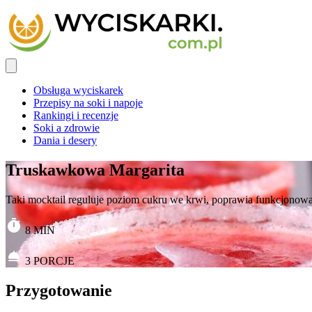
Obsługa wyciskarek
Przepisy na soki i napoje
Rankingi i recenzje
Soki a zdrowie
Dania i desery
Truskawkowa Margarita
Taki mocktail reguluje poziom cukru we krwi, poprawia funkcjonowan
8
MIN
3
PORCJE
Przygotowanie