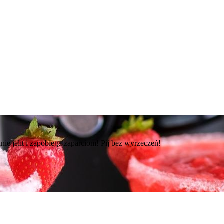
ie jelit i zapobiega zaparciom! Pij bez wyrzeczeń!