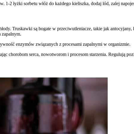
w. 1-2 łyżki sorbetu włóż do każdego kieliszka, dodaj lód, zalej nap
hłody. Truskawki są bogate w przeciwutleniacze, takie jak antocyjany,
m zapalnym.
tywność enzymów związanych z procesami zapalnymi w organizmie.
ając chorobom serca, nowotworom i procesom starzenia. Regulują pozi