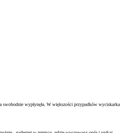
woda swobodnie wypłynęła. W większości przypadków wyciskarka
żnie - najlepiej w miejscu, gdzie wyczuwasz opór i unikaj