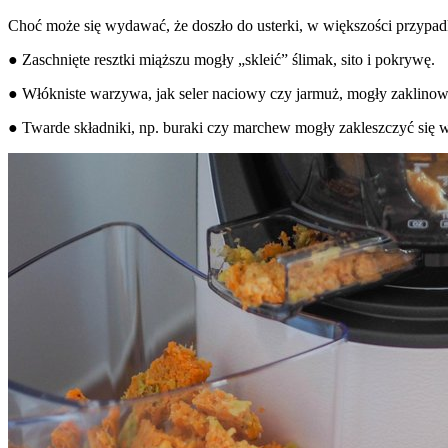
Choć może się wydawać, że doszło do usterki, w większości przypad
● Zaschnięte resztki miąższu mogły „skleić” ślimak, sito i pokrywę.
● Włókniste warzywa, jak seler naciowy czy jarmuż, mogły zaklino
● Twarde składniki, np. buraki czy marchew mogły zakleszczyć się