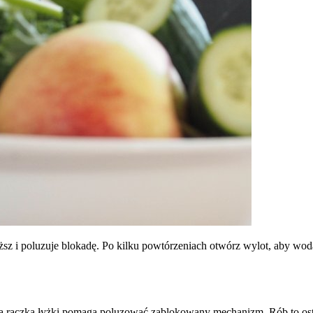
ąższ i poluzuje blokadę. Po kilku powtórzeniach otwórz wylot, aby 
ą rączką łyżki pomaga poluzować zablokowany mechanizm. Rób to ostro