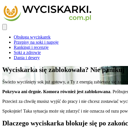
Obsługa wyciskarek
Przepisy na soki i napoje
Rankingi i recenzje
Soki a zdrowie
Dania i desery
Wyciskarka się zablokowała? Nie panikuj
Świeżo wyciśnięty sok już gotowy, a Ty z energią zabierasz się za czy
Pokrywa ani drgnie. Komora również jest zablokowana
. Próbuje
Przecież za chwilę musisz wyjść do pracy i nie chcesz zostawiać wyci
Spokojnie! Taka sytuacja może się zdarzyć i nie oznacza od razu po
Dlaczego wyciskarka blokuje się po zakoń