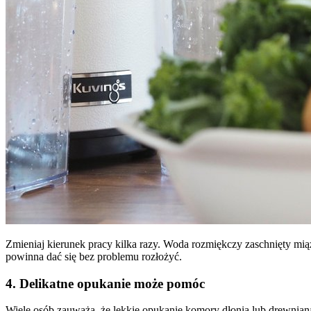
Zmieniaj kierunek pracy kilka razy. Woda rozmiękczy zaschnięty mi
powinna dać się bez problemu rozłożyć.
4. Delikatne opukanie może pomóc
Wiele osób zauważa, że lekkie opukanie komory dłonią lub drewnian